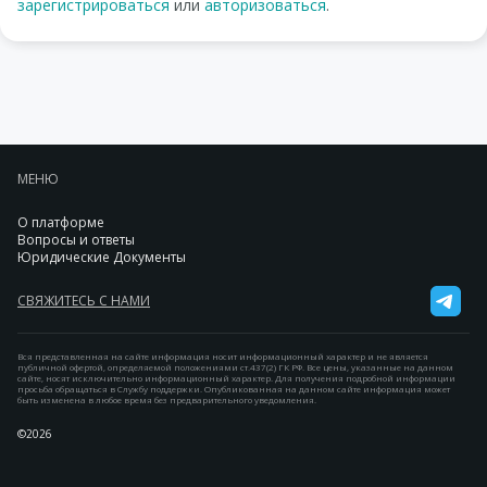
зарегистрироваться
или
авторизоваться
.
МЕНЮ
О платформе
Вопросы и ответы
Юридические Документы
СВЯЖИТЕСЬ С НАМИ
Вся представленная на сайте информация носит информационный характер и не является
публичной офертой, определяемой положениями ст.437(2) ГК РФ. Все цены, указанные на данном
сайте, носят исключительно информационный характер. Для получения подробной информации
просьба обращаться в Службу поддержки. Опубликованная на данном сайте информация может
быть изменена в любое время без предварительного уведомления.
©2026