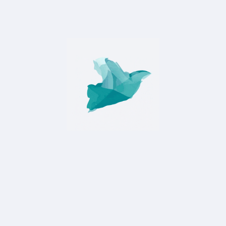
-Питание: Основное внимание следует уделять качеству
кормления. Рацион овец должен включать питательные
вещества, необходимые для высокой продуктивности и
здоровья животных.
Дойка и переработка молока: Дойка овец может
осуществляться вручную или с помощью механических
доильных устройств. Качество молока зависит от
гигиеничности процесса дойки и быстроты его
переработки.
-Экономические аспекты: Молочное овцеводство
обеспечивает не только продовольственную
безопасность, но и является прибыльным бизнесом,
особенно в регионах с высоким спросом на молочные
изделия.
-Перспективы развития: С увеличением популярности
органических и натуральных продуктов, молочное
овцеводство имеет хорошие перспективы для роста на
рынке.
Таким образом, молочное овцеводство является важной и
перспективной отраслью, способной удовлетворить